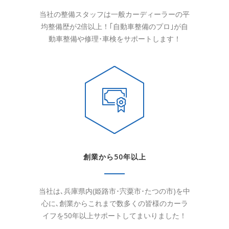
当社の整備スタッフは一般カーディーラーの平
均整備歴が
2
倍以上！｢自動車整備のプロ｣が自
動車整備や修理･車検をサポートします！
創業から50年以上
当社は､兵庫県内
(
姫路市･宍粟市･たつの市
)
を中
心に､創業からこれまで数多くの皆様のカーラ
イフを
50
年以上サポートしてまいりました！