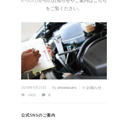
K-GOLDからのお知らせやご案内はこちら
をご覧ください。
2019年9月23日
By
showacars
In
お知らせ
2017年
3400
0
425
公式SNSのご案内
軽39